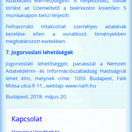
Adatkezelő elérhetőségein. A helyesbítést, illetve
törlést az Üzemeltető a beérkezést követően 5
munkanapon belül teljesíti.
Felhasználó tiltakozhat személyes adatának
kezelése ellen a vonatkozó törvényekben
meghatározott esetekben.
7. Jogorvoslati lehetőségek
Jogorvoslati lehetőséggel, panasszal a Nemzeti
Adatvédelmi- és Információszabadság Hatóságnál
lehet élni, melynek címe: 1055 Budapest, Falk
Miksa utca 9-11., weblap:
www.naih.hu
Budapest, 2018. május 20.
Kapcsolat
Harsányi Vendégház