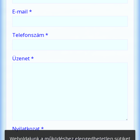
-
E-mail
*
-
Telefonszám
*
-
Üzenet
*
-
-
-
Nyilatkozat
*
Weboldalunk a működéshez elengedhetetlen sütiket
Hozzájárulok személyes adataim