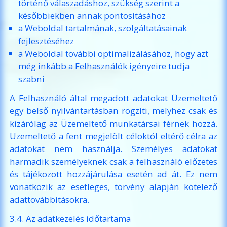
történő válaszadáshoz, szükség szerint a
későbbiekben annak pontosításához
a Weboldal tartalmának, szolgáltatásainak
fejlesztéséhez
a Weboldal további optimalizálásához, hogy azt
még inkább a Felhasználók igényeire tudja
szabni
A Felhasználó által megadott adatokat Üzemeltető
egy belső nyilvántartásban rögzíti, melyhez csak és
kizárólag az Üzemeltető munkatársai férnek hozzá.
Üzemeltető a fent megjelölt céloktól eltérő célra az
adatokat nem használja. Személyes adatokat
harmadik személyeknek csak a felhasználó előzetes
és tájékozott hozzájárulása esetén ad át. Ez nem
vonatkozik az esetleges, törvény alapján kötelező
adattovábbításokra.
3.4. Az adatkezelés időtartama