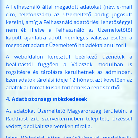
A Felhasználó által megadott adatokat (név, e-mail
cím, telefonszám) az Üzemeltető addig jogosult
kezelni, amíg a Felhasználó adattörlési lehetőséggel
nem él; illetve a Felhasználó az Üzemeltetőtől
kapott ajánlatra adott nemleges válasza esetén a
megadott adatait Üzemeltető haladéktalanul törli.
A weboldalon keresztül beérkező üzenetek a
beállítástól függően a Válaszok modulban is
rögzítésre és tárolásra kerülhetnek az adminban.
Ezen adatok tárolási ideje 12 hónap, azt követően az
adatok automatikusan törlődnek a rendszerből.
4. Adatbiztonsági intézkedések
Az adatokat Üzemeltető Magyarország területén, a
Rackhost Zrt. szervertermében telepített, őrzéssel
védett, dedikált szervereken tárolja.
Jelen Weboldal https tanúsítvánnyal rendelkezik,